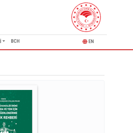
BCH
İ
EN