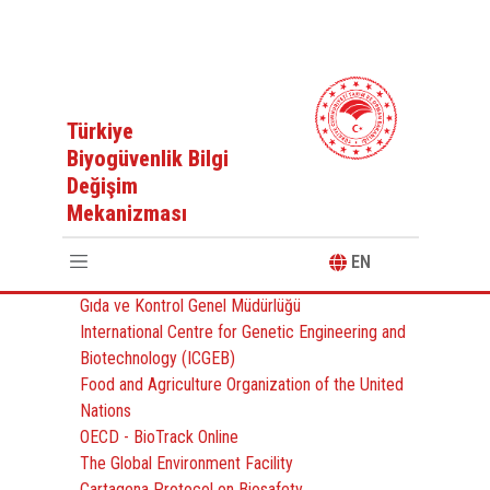
Anasayfa
Önemli Linkler
Türkiye
Biyogüvenlik Bilgi
Değişim
Mekanizması
Önemli Linkler
EN
Gıda ve Kontrol Genel Müdürlüğü
International Centre for Genetic Engineering and
Biotechnology (ICGEB)
Food and Agriculture Organization of the United
Nations
OECD - BioTrack Online
The Global Environment Facility
Cartagena Protocol on Biosafety