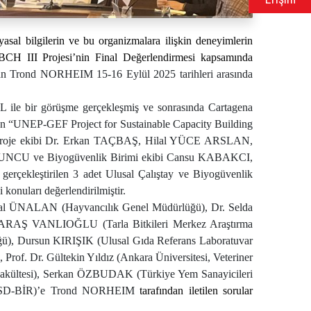
 yasal bilgilerin ve bu organizmalara ilişkin deneyimlerin
l BCH III Projesi’nin Final Değerlendirmesi kapsamında
n Trond NORHEIM 15-16 Eylül 2025 tarihleri arasında
 ile bir görüşme gerçekleşmiş ve sonrasında Cartagena
n “UNEP-GEF Project for Sustainable Capacity Building
ır. Proje ekibi Dr. Erkan TAÇBAŞ, Hilal YÜCE ARSLAN,
CU ve Biyogüvenlik Birimi ekibi Cansu KABAKCI,
 gerçekleştirilen 3 adet Ulusal Çalıştay ve Biyogüvenlik
i konuları değerlendirilmiştir.
al ÜNALAN (Hayvancılık Genel Müdürlüğü), Dr. Selda
RAŞ VANLIOĞLU (Tarla Bitkileri Merkez Araştırma
ü), Dursun KIRIŞIK (Ulusal Gıda Referans Laboratuvar
 Prof. Dr. Gültekin Yıldız (Ankara Üniversitesi, Veteriner
Fakültesi), Serkan ÖZBUDAK (Türkiye Yem Sanayicileri
ESD-BİR)’e
Trond N
ORHEIM
t
arafından iletilen sorular