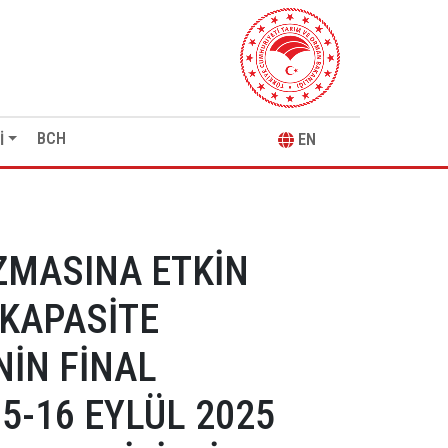
 (BCH-Ⅲ)'NİN FİNAL DEĞERLENDİRME TOPLANTISI
BCH
İ
EN
ZMASINA ETKİN
 KAPASİTE
NİN FİNAL
5-16 EYLÜL 2025