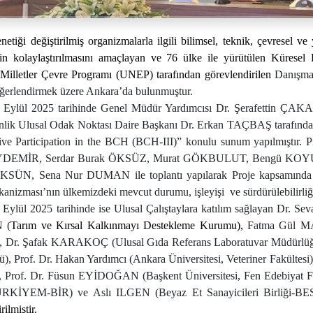
netiği değiştirilmiş organizmalarla ilgili bilimsel, teknik, çevresel ve
inin kolaylaştırılmasını amaçlayan ve 76 ülke ile yürütülen Kürese
 Milletler Çevre Programı (UNEP) tarafından görevlendirilen
Danışma
eğerlendirmek üzere Ankara’da bulunmuştur.
 Eylül 2025 tarihinde Genel Müdür Yardımcısı Dr. Şerafettin ÇAKAL
lik Ulusal Odak Noktası Daire Başkanı Dr. Erkan TAÇBAŞ tarafında
tive Participation in the BCH (BCH-III)” konulu sunum yapılmışt
AYDEMİR, Serdar Burak ÖKSÜZ, Murat GÖKBULUT, Bengü KOYUN
ÖKSÜN, Sena Nur DUMAN
ile toplantı yapılarak Proje kapsamında
anizması’nın ülkemizdeki mevcut durumu, işleyişi
ve sürdürülebilirliğ
 Eylül 2025 tarihinde ise Ulusal Çalıştaylara
katılım sağlayan
Dr. Sev
 (
Tarım ve Kırsal Kalkınmayı Destekleme Kurumu),
Fatma Gül MA
), Dr. Şafak KARAKOÇ (Ulusal Gıda Referans Laboratuvar Müdürlüğ
, Prof. Dr. Hakan Yardımcı (Ankara Üniversitesi, Veteriner Fakültesi),
), Prof. Dr. Füsun EYİDOĞAN (Başkent Üniversitesi, Fen Edebiyat 
TÜRKİYEM-BİR) ve Aslı ILGEN (Beyaz Et Sanayicileri Birliği-B
rilmiştir.