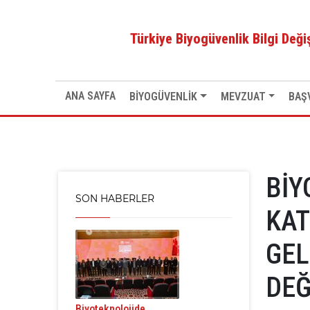
Anasayfa
>
BİYOGÜVENLİK TAKAS MEKANİZMASINA ETK
15-16 EYLÜL 2025 TARİHLERİNDE TAGEM’DE GERÇEKL
Türkiye Biyogüvenlik Bilgi Değ
ANA SAYFA
BİYOGÜVENLİK
MEVZUAT
BAŞ
BİY
SON HABERLER
KAT
GEL
DEĞ
Biyoteknolojide