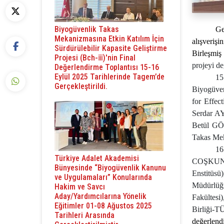
Biyogüvenlik Takas
Ge
Mekanizmasına Etkin Katılım İçin
alışveriş
Sürdürülebilir Kapasite Geliştirme
Birleşmiş
Projesi (Bch-ⅲ)'nin Final
projeyi d
Değerlendirme Toplantısı 15-16
Eylül 2025 Tarihlerinde Tagem’de
15
Gerçekleştirildi.
Biyogüven
for Effec
Serdar 
Betül G
Takas Mek
16
Türkiye Adalet Akademisi
COŞKUN
Bünyesinde “Biyogüvenlik Kanunu
Enstitüsü
ve Uygulamaları” Konularında
Müdürlüğü)
Hakim ve Savcı
Aday/Yardımcılarına Yönelik
Fakültesi
Eğitimler 01-08 Ağustos 2025
Birliği-
Tarihleri Arasında
değerlendi