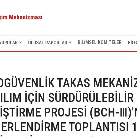
İN KATILIM İÇİN SÜRDÜRÜLEBİLİR KAPASİTE GELİŞTİRME PROJESİ
EŞTİRİLDİ.
işim Mekanizması
BİLİMSEL KOMİTELER
VURULAR
ULUSAL RAPORLAR
BİLG
OGÜVENLİK TAKAS MEKANİ
ILIM İÇİN SÜRDÜRÜLEBİLİR
İŞTİRME PROJESİ (BCH-Ⅲ)'
ERLENDİRME TOPLANTISI 1