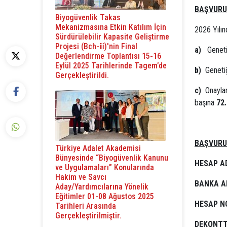
BAŞVURU
Biyogüvenlik Takas
Mekanizmasına Etkin Katılım İçin
2026 Yılın
Sürdürülebilir Kapasite Geliştirme
Projesi (Bch-ⅲ)'nin Final
a)
Geneti
Değerlendirme Toplantısı 15-16
Eylül 2025 Tarihlerinde Tagem’de
b)
Genetiğ
Gerçekleştirildi.
c)
Onaylan
başına
72.
BAŞVURU 
Türkiye Adalet Akademisi
Bünyesinde “Biyogüvenlik Kanunu
HESAP A
ve Uygulamaları” Konularında
Hakim ve Savcı
BANKA A
Aday/Yardımcılarına Yönelik
Eğitimler 01-08 Ağustos 2025
HESAP N
Tarihleri Arasında
Gerçekleştirilmiştir.
DEKONTT