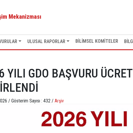
NLIKÇA BELİRLENDİ
işim Mekanizması
BİLİMSEL KOMİTELER
VURULAR
ULUSAL RAPORLAR
BİLG
6 YILI GDO BAŞVURU ÜCRE
İRLENDİ
2026 /
Gösterim Sayısı : 432 /
Arşiv