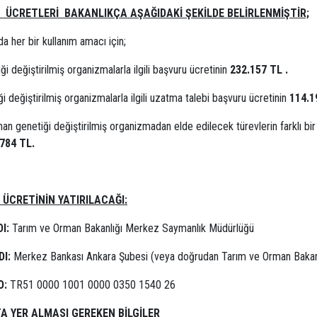
 ÜCRETLERİ BAKANLIKÇA AŞAĞIDAKİ ŞEKİLDE BELİRLENMİŞTİR;
da her bir kullanım amacı için;
ği değiştirilmiş organizmalarla ilgili başvuru ücretinin
232.157 TL .
i değiştirilmiş organizmalarla ilgili uzatma talebi başvuru ücretinin
114.1
an genetiği değiştirilmiş organizmadan elde edilecek türevlerin farklı bir
784 TL.
ÜCRETİNİN YATIRILACAĞI:
DI:
Tarım ve Orman Bakanlığı Merkez Saymanlık Müdürlüğü
DI:
Merkez Bankası Ankara Şubesi (veya doğrudan Tarım ve Orman Bakanlığ
O:
TR51 0000 1001 0000 0350 1540 26
A YER ALMASI GEREKEN BİLGİLER