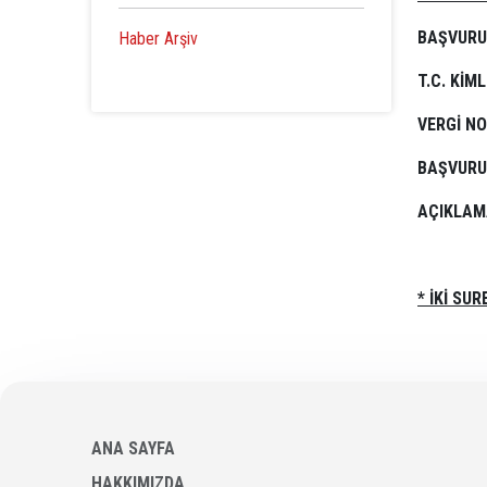
BAŞVUR
Haber Arşiv
T.C. K
VER
BAŞVURU 
AÇIKL
* İKİ S
ANA SAYFA
HAKKIMIZDA