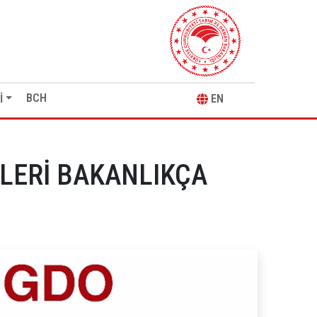
BCH
İ
EN
TLERİ BAKANLIKÇA