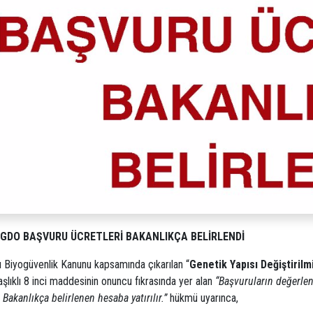
I GDO BAŞVURU ÜCRETLERİ BAKANLIKÇA BELİRLENDİ
ı Biyogüvenlik Kanunu kapsamında çıkarılan
“
Genetik Yapısı Değiştiril
aşlıklı 8 inci maddesinin onuncu fıkrasında yer alan
“Başvuruların değerlend
 Bakanlıkça belirlenen hesaba yatırılır.”
hükmü uyarınca,