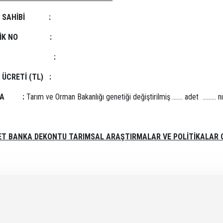
U SAHİBİ :
İMLİK NO :
Gİ NO :
ÜCRETİ (TL) :
AMA :
Tarım ve Orman Bakanlığı genetiği değiştirilmiş ……. adet
……… nı
URET BANKA DEKONTU TARIMSAL ARAŞTIRMALAR VE POLİTİKALAR 